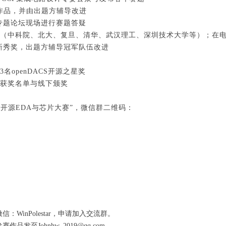
赛，提交作品，并由出题方辅导改进
源EDA专题论坛现场进行赛题答疑
定单位安排讲座（中科院、北大、复旦、清华、武汉理工、深圳技术大学等）；
军及新秀奖，出题方辅导冠军队伍改进
3名openDACS开源之星奖
公布获奖名单与线下颁奖
CS开源EDA与芯片大赛”，微信群二维码：
inPolestar，申请加入交流群。
至Johnhw_2019@qq.com。