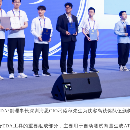
EDA²副理事长深圳海思CIO刁焱秋先生为侠客岛获奖队伍颁
综合EDA工具的重要组成部分，主要用于自动测试向量生成ATPG（Automat