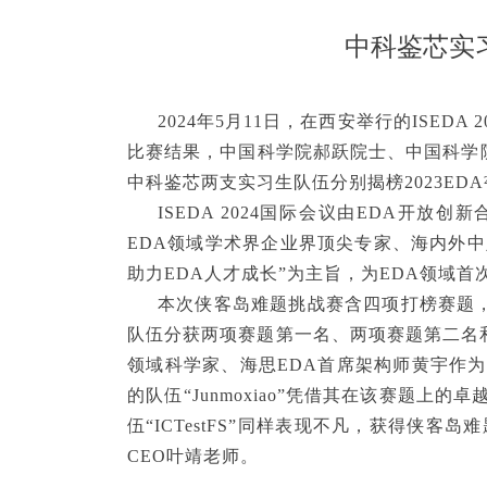
中科鉴芯实习
2024年5月11日，在西安举行的ISED
比赛结果，中国科学院郝跃院士、中国科学
中科鉴芯两支实习生队伍分别揭榜2023ED
ISEDA 2024国际会议由EDA开放创
EDA领域学术界企业界顶尖专家、海内外中
助力EDA人才成长”为主旨，为EDA领域
本次侠客岛难题挑战赛含四项打榜赛题，
队伍分获两项赛题第一名、两项赛题第二名和
领域科学家、海思EDA首席架构师黄宇作
的队伍“Junmoxiao”凭借其在该赛
伍“ICTestFS”同样表现不凡，获得
CEO叶靖老师。