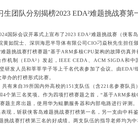
生团队分别揭榜2023 EDA²难题挑战赛
A 2024国际会议开幕式上宣布了2023 EDA²难题挑战赛
院黄如院士、深圳海思半导体有限公司CIO刁焱秋先生担任
A²难题挑战赛打榜赛题“基于ARM多核CPU架构的故障仿真
新合作机制（EDA²）发起，IEEE CEDA、ACM SIG
坚研发人员和莘莘学子等上千名代表参加了会议。由EDA²
首次举办的打榜形式比赛。
共有来自39所国内外高校的151支队伍（含221名参赛队
4个第三名奖项。作为四项打榜赛题之首，“基于ARM多核
为赛题主席出题，使用华为鲲鹏服务器和内部电路进行评测
题上的卓越表现，斩获侠客岛难题挑战赛打榜第一名，另一支由中
侠客岛难题挑战赛打榜第三名的好成绩。两支队伍的指导老师均为