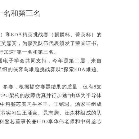
第一名和第三名
（侠客岛）和EDA精英挑战赛（麒麟杯、菁英杯）的
颁奖嘉宾，为获奖队伍代表颁发了荣誉证书。
并行加速”第一名和第三名。
DA和中国电子学会共同支持，今年是第二届，来自
组织的侠客岛难题挑战赛以“探索EDA难题、
员）参赛，根据提交赛题结果的质量，仅有8支
CPU架构的故障仿真并行加速”由华为半导体
。中科鉴芯实习生谷丰、王铭珺、汤家平组成
科鉴芯实习生王涌豪、晁志腾、汪森林组成的队
中科鉴芯董事长兼CTO李华伟老师和中科鉴芯